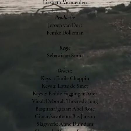
Liesbeth Vermeulen
Productie
Jeroen van Dort
Femke Dolleman
Regie
Sebastiaan Smits
Orkest:
Keys 1:
Emile Chappin
Keys 2:
Lotte de Smet
Keys 2:
Fedde Fagginger Auer
Viool:
Deborah Thoen-de Jong
Basgitaar/gitaar: Abel Rote
Gitaar/saxofoon: Bas Janson
Slagwerk:
Anne Duindam